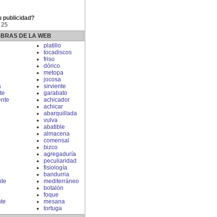
u publicidad?
 25
ABRAS DE LA WEB
platillo
tocadiscos
friso
dórico
metopa
jocosa
a
sirviente
te
garabato
nte
achicador
achicar
abarquillada
vulva
abatible
almacena
comensal
bizco
agregaduría
peculiaridad
fisiología
bandurria
nte
mediterráneo
botalón
foque
te
mesana
tortuga