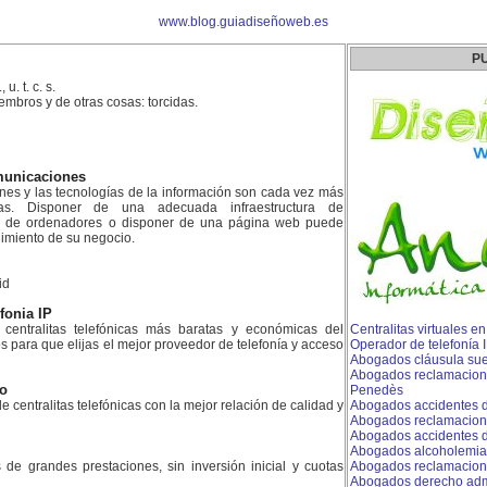
www.blog.guiadiseñoweb.es
P
 u. t. c. s.
mbros y de otras cosas: torcidas.
municaciones
ones y las tecnologías de la información son cada vez más
as. Disponer de una adecuada infraestructura de
d de ordenadores o disponer de una página web puede
dimiento de su negocio.
id
efonia IP
centralitas telefónicas más baratas y económicas del
Centralitas virtuales e
para que elijas el mejor proveedor de telefonía y acceso
Operador de telefonía
Abogados cláusula sue
Abogados reclamacion 
ao
Penedès
e centralitas telefónicas con la mejor relación de calidad y
Abogados accidentes d
Abogados reclamacion
Abogados accidentes de
Abogados alcoholemia
es de grandes prestaciones, sin inversión inicial y cuotas
Abogados reclamacion
Abogados derecho admin