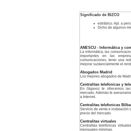
Significado de BIZCO
estrábico. Apl. a pers.,
Dicho de algunos mie
ANESCU - Informática y co
La informática, las comunicaci
importantes en las empres
comunicaciones, tener una re
mejorar sustancialmente el ren
Abogados Madrid
Los mejores abogados de Madr
Centralitas telefonicas y tel
En Gigavoz te ofrecemos las 
mercado. Además te asesoramos 
a Internet.
Centralitas telefonicas Bilb
Servicio de venta e instalación d
precio del mercado.
Centralitas virtuales
Centralitas telefónicas virtual
mensuales mínimas.