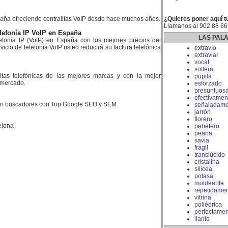
aña ofreciendo centralitas VoIP desde hace muchos años.
¿Quieres poner aquí t
Llamanos al 902 88 66
lefonía IP VoIP en España
LAS PAL
fonía IP (VoIP) en España con los mejores precios del
icio de telefonía VoIP usted reducirá su factura telefónica
extravío
extraviar
vocat
soltera
litas telefónicas de las mejores marcas y con la mejor
pupila
l mercado.
esforzado
presuntuos
efectivamen
 en buscadores con Top Google SEO y SEM
señaladame
jarrón
florero
elona
pebetero
peana
savia
frágil
translúcido
cristalina
silícea
potasa
moldeable
repetidame
vitrina
poliédrica
perfectamen
llanta