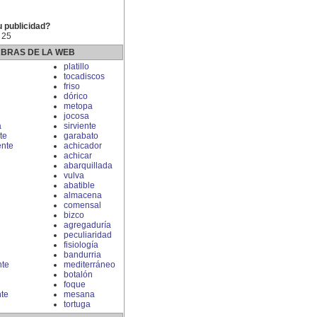
u publicidad?
 25
ABRAS DE LA WEB
platillo
tocadiscos
friso
dórico
metopa
jocosa
a
sirviente
te
garabato
nte
achicador
achicar
abarquillada
vulva
abatible
almacena
comensal
bizco
agregaduría
peculiaridad
fisiología
bandurria
nte
mediterráneo
botalón
foque
te
mesana
tortuga