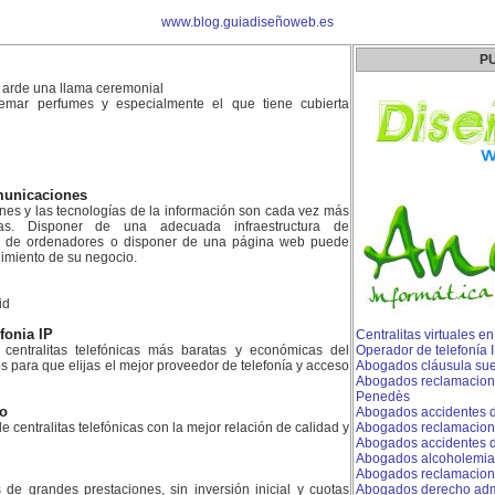
www.blog.guiadiseñoweb.es
P
 arde una llama ceremonial
emar perfumes y especialmente el que tiene cubierta
municaciones
ones y las tecnologías de la información son cada vez más
as. Disponer de una adecuada infraestructura de
d de ordenadores o disponer de una página web puede
dimiento de su negocio.
id
efonia IP
Centralitas virtuales e
centralitas telefónicas más baratas y económicas del
Operador de telefonía
para que elijas el mejor proveedor de telefonía y acceso
Abogados cláusula sue
Abogados reclamacion 
Penedès
ao
Abogados accidentes d
e centralitas telefónicas con la mejor relación de calidad y
Abogados reclamacion
Abogados accidentes de
Abogados alcoholemia
Abogados reclamacion
es de grandes prestaciones, sin inversión inicial y cuotas
Abogados derecho admin