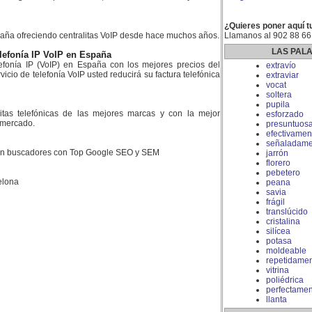
¿Quieres poner aquí t
aña ofreciendo centralitas VoIP desde hace muchos años.
Llamanos al 902 88 66
LAS PAL
lefonía IP VoIP en España
fonía IP (VoIP) en España con los mejores precios del
extravío
icio de telefonía VoIP usted reducirá su factura telefónica
extraviar
vocat
soltera
pupila
litas telefónicas de las mejores marcas y con la mejor
esforzado
l mercado.
presuntuos
efectivamen
señaladame
 en buscadores con Top Google SEO y SEM
jarrón
florero
pebetero
elona
peana
savia
frágil
translúcido
cristalina
silícea
potasa
moldeable
repetidame
vitrina
poliédrica
perfectamen
llanta