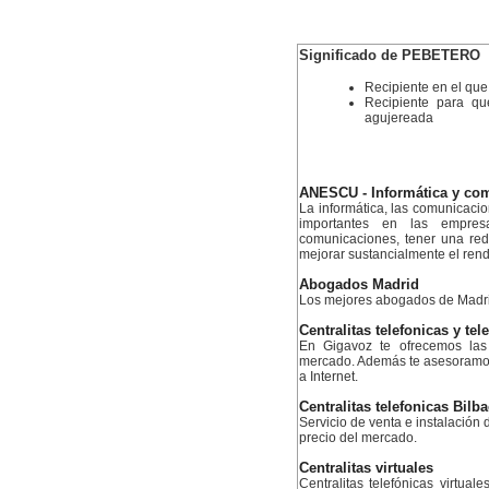
Significado de PEBETERO
Recipiente en el que
Recipiente para qu
agujereada
ANESCU - Informática y co
La informática, las comunicaci
importantes en las empres
comunicaciones, tener una re
mejorar sustancialmente el ren
Abogados Madrid
Los mejores abogados de Madr
Centralitas telefonicas y tel
En Gigavoz te ofrecemos las 
mercado. Además te asesoramos 
a Internet.
Centralitas telefonicas Bilb
Servicio de venta e instalación d
precio del mercado.
Centralitas virtuales
Centralitas telefónicas virtual