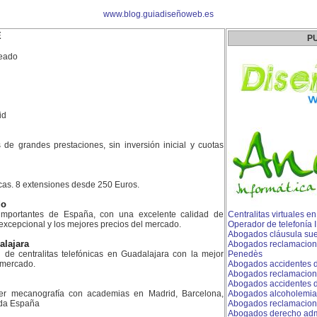
www.blog.guiadiseñoweb.es
E
P
eado
id
es de grandes prestaciones, sin inversión inicial y cuotas
icas. 8 extensiones desde 250 Euros.
do
mportantes de España, con una excelente calidad de
Centralitas virtuales e
 excepcional y los mejores precios del mercado.
Operador de telefonía
Abogados cláusula sue
alajara
Abogados reclamacion 
n de centralitas telefónicas en Guadalajara con la mejor
Penedès
l mercado.
Abogados accidentes d
Abogados reclamacion
Abogados accidentes de
er mecanografía con academias en Madrid, Barcelona,
Abogados alcoholemia
toda España
Abogados reclamacion
Abogados derecho admin