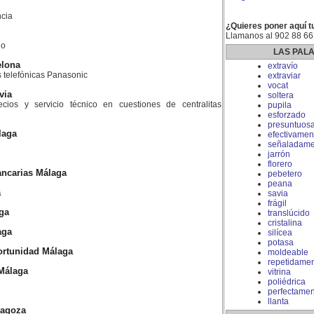
cia
¿Quieres poner aquí t
Llamanos al 902 88 66
do
LAS PAL
elona
extravío
as telefónicas Panasonic
extraviar
vocat
via
soltera
ios y servicio técnico en cuestiones de centralitas
pupila
esforzado
presuntuos
laga
efectivamen
señaladame
jarrón
florero
ncarias Málaga
pebetero
peana
a
savia
frágil
ga
translúcido
cristalina
aga
silícea
potasa
rtunidad Málaga
moldeable
repetidame
Málaga
vitrina
poliédrica
perfectamen
llanta
ragoza