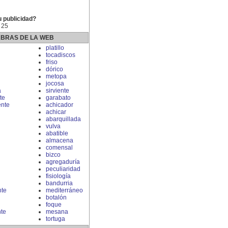
u publicidad?
 25
ABRAS DE LA WEB
platillo
tocadiscos
friso
dórico
metopa
jocosa
a
sirviente
te
garabato
nte
achicador
achicar
abarquillada
vulva
abatible
almacena
comensal
bizco
agregaduría
peculiaridad
fisiología
bandurria
nte
mediterráneo
botalón
foque
te
mesana
tortuga