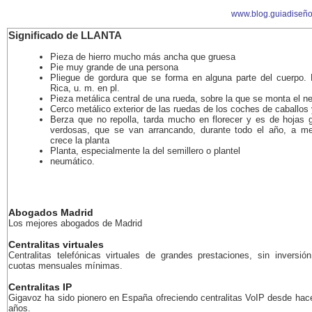
www.blog.guiadiseñ
Significado de LLANTA
Pieza de hierro mucho más ancha que gruesa
Pie muy grande de una persona
Pliegue de gordura que se forma en alguna parte del cuerpo.
Rica, u. m. en pl.
Pieza metálica central de una rueda, sobre la que se monta el n
Cerco metálico exterior de las ruedas de los coches de caballos 
Berza que no repolla, tarda mucho en florecer y es de hojas 
verdosas, que se van arrancando, durante todo el año, a m
crece la planta
Planta, especialmente la del semillero o plantel
neumático.
Abogados Madrid
Los mejores abogados de Madrid
Centralitas virtuales
Centralitas telefónicas virtuales de grandes prestaciones, sin inversión
cuotas mensuales mínimas.
Centralitas IP
Gigavoz ha sido pionero en España ofreciendo centralitas VoIP desde ha
años.