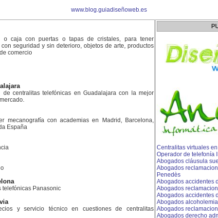
www.blog.guiadiseñoweb.es
P
o o caja con puertas o tapas de cristales, para tener
, con seguridad y sin deterioro, objetos de arte, productos
s de comercio
alajara
n de centralitas telefónicas en Guadalajara con la mejor
l mercado.
er mecanografía con academias en Madrid, Barcelona,
toda España
cia
Centralitas virtuales e
Operador de telefonía
Abogados cláusula sue
do
Abogados reclamacion 
Penedès
elona
Abogados accidentes d
as telefónicas Panasonic
Abogados reclamacion
Abogados accidentes de
via
Abogados alcoholemia
ios y servicio técnico en cuestiones de centralitas
Abogados reclamacion
Abogados derecho admin