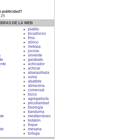
u publicidad?
 25
ABRAS DE LA WEB
platillo
tocadiscos
friso
dórico
metopa
jocosa
a
sirviente
te
garabato
nte
achicador
achicar
abarquillada
vulva
abatible
almacena
comensal
bizco
agregaduría
peculiaridad
fisiología
bandurria
nte
mediterráneo
botalón
foque
te
mesana
tortuga