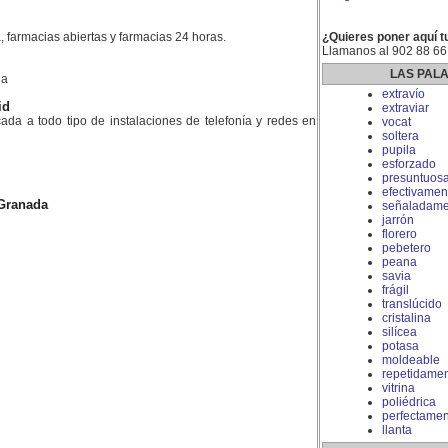
, farmacias abiertas y farmacias 24 horas.
¿Quieres poner aquí t
Llamanos al 902 88 66
LAS PAL
la
extravío
id
extraviar
da a todo tipo de instalaciones de telefonía y redes en
vocat
soltera
pupila
esforzado
presuntuos
efectivamen
Granada
señaladame
jarrón
florero
pebetero
peana
savia
frágil
translúcido
cristalina
silícea
potasa
moldeable
repetidame
vitrina
poliédrica
perfectamen
llanta